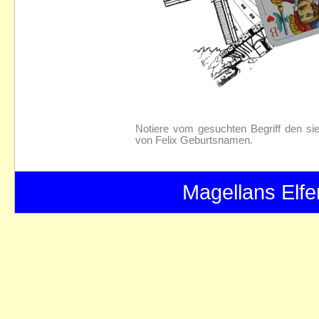
Notiere vom gesuchten Begriff den si
von Felix Geburtsnamen.
Magellans Elfe